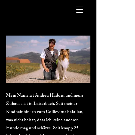
Andrea Hadorn
und ihre Collie-Hündin
NICE
and easy vom Haus Vogelsang. Wir
freuen uns riesig ein so engagiertes und tolles
Team im Boot zu haben. Vielen Dank, dass
wir uns gemeinsam auf die Suche nach
vermissten Tieren machen können.
Mein Name ist Andrea Hadorn und mein
Zuhause ist in Latterbach. Seit meiner
Kindheit bin ich vom Collievirus befallen,
was nicht heisst, dass ich keine anderen
Hunde mag und schätze. Seit knapp 25